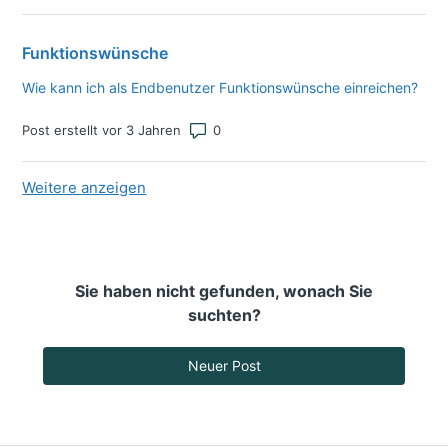
Funktionswünsche
Wie kann ich als Endbenutzer Funktionswünsche einreichen?
Anzahl von Kommentaren: 0
Post erstellt vor 3 Jahren
Weitere
Elemente aus der neuesten Aktivität
anzeigen
Sie haben nicht gefunden, wonach Sie
suchten?
Neuer Post