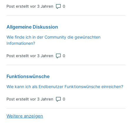
Anzahl von Kommentaren: 0
Post erstellt vor 3 Jahren
Allgemeine Diskussion
Wie finde ich in der Community die gewünschten
Informationen?
Anzahl von Kommentaren: 0
Post erstellt vor 3 Jahren
Funktionswünsche
Wie kann ich als Endbenutzer Funktionswünsche einreichen?
Anzahl von Kommentaren: 0
Post erstellt vor 3 Jahren
Weitere
Elemente aus der neuesten Aktivität
anzeigen